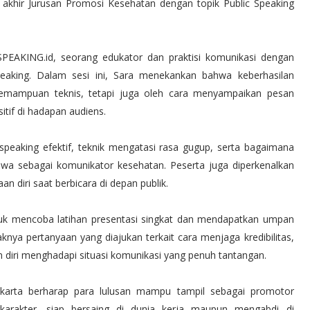
khir Jurusan Promosi Kesehatan dengan topik Public Speaking
 SPEAKING.id, seorang edukator dan praktisi komunikasi dengan
peaking. Dalam sesi ini, Sara menekankan bahwa keberhasilan
kemampuan teknis, tetapi juga oleh cara menyampaikan pesan
tif di hadapan audiens.
speaking efektif, teknik mengatasi rasa gugup, serta bagaimana
wa sebagai komunikator kesehatan. Peserta juga diperkenalkan
 diri saat berbicara di depan publik.
tuk mencoba latihan presentasi singkat dan mendapatkan umpan
aknya pertanyaan yang diajukan terkait cara menjaga kredibilitas,
iri menghadapi situasi komunikasi yang penuh tantangan.
akarta berharap para lulusan mampu tampil sebagai promotor
rkarakter, siap bersaing di dunia kerja maupun mengabdi di