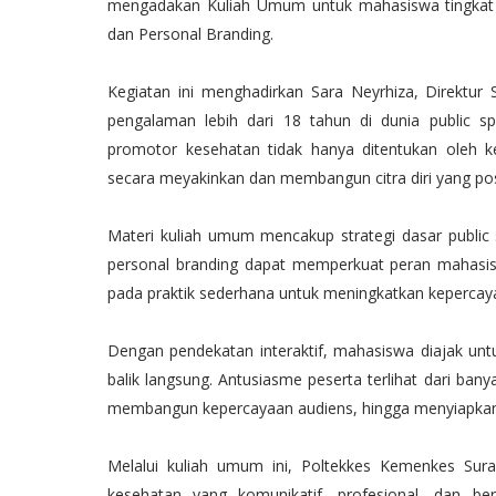
mengadakan Kuliah Umum untuk mahasiswa tingkat a
dan Personal Branding.
Kegiatan ini menghadirkan Sara Neyrhiza, Direktur
pengalaman lebih dari 18 tahun di dunia public s
promotor kesehatan tidak hanya ditentukan oleh 
secara meyakinkan dan membangun citra diri yang posi
Materi kuliah umum mencakup strategi dasar public 
personal branding dapat memperkuat peran mahasis
pada praktik sederhana untuk meningkatkan kepercayaan
Dengan pendekatan interaktif, mahasiswa diajak un
balik langsung. Antusiasme peserta terlihat dari bany
membangun kepercayaan audiens, hingga menyiapkan d
Melalui kuliah umum ini, Poltekkes Kemenkes Sur
kesehatan yang komunikatif, profesional, dan be