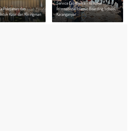
Service Excellence – Al Azhar
ka Pelayanan dan
International Islamic Boarding School,
ntuk Kasir dan Kliringman
Karanganyar