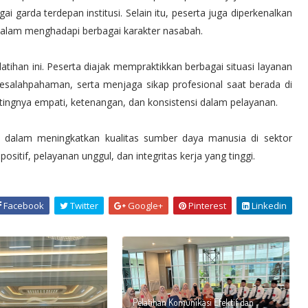
 garda terdepan institusi. Selain itu, peserta juga diperkenalkan
f dalam menghadapi berbagai karakter nasabah.
latihan ini. Peserta diajak mempraktikkan berbagai situasi layanan
salahpahaman, serta menjaga sikap profesional saat berada di
entingnya empati, ketenangan, dan konsistensi dalam pelayanan.
i dalam meningkatkan kualitas sumber daya manusia di sektor
sitif, pelayanan unggul, dan integritas kerja yang tinggi.
Facebook
Twitter
Google+
Pinterest
Linkedin
Pelatihan Komunikasi Efektif dan