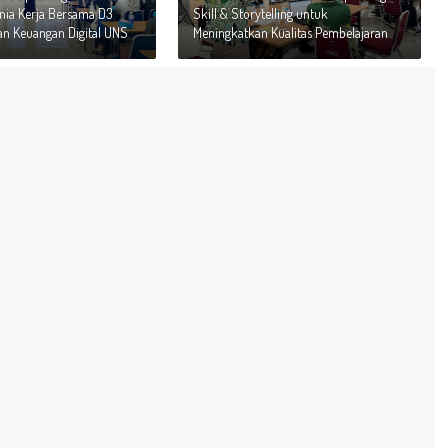
nia Kerja Bersama D3
Skill & Storytelling untuk
n Keuangan Digital UNS
Meningkatkan Kualitas Pembelajaran