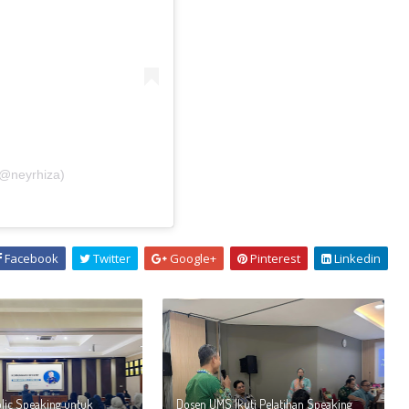
@neyrhiza)
Facebook
Twitter
Google+
Pinterest
Linkedin
blic Speaking untuk
Dosen UMS Ikuti Pelatihan Speaking