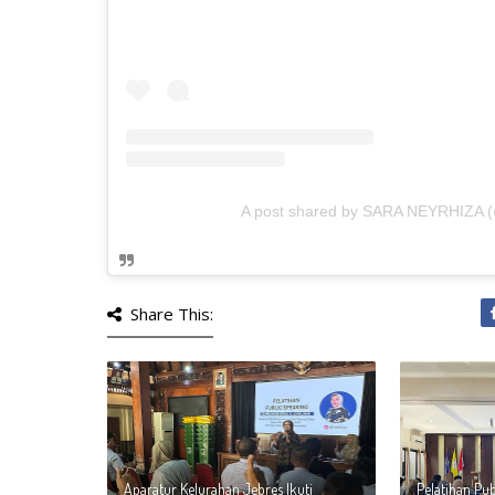
A post shared by SARA NEYRHIZA (
Share This:
Aparatur Kelurahan Jebres Ikuti
Pelatihan Pu