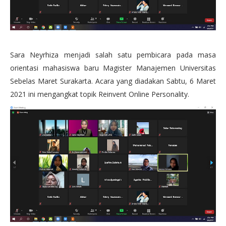
Sara Neyrhiza menjadi salah satu pembicara pada masa
orientasi mahasiswa baru Magister Manajemen Universitas
Sebelas Maret Surakarta. Acara yang diadakan Sabtu, 6 Maret
2021 ini mengangkat topik Reinvent Online Personality.