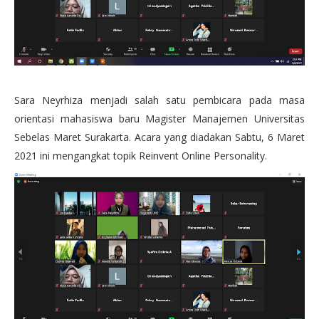
Sara Neyrhiza menjadi salah satu pembicara pada masa
orientasi mahasiswa baru Magister Manajemen Universitas
Sebelas Maret Surakarta. Acara yang diadakan Sabtu, 6 Maret
2021 ini mengangkat topik Reinvent Online Personality.