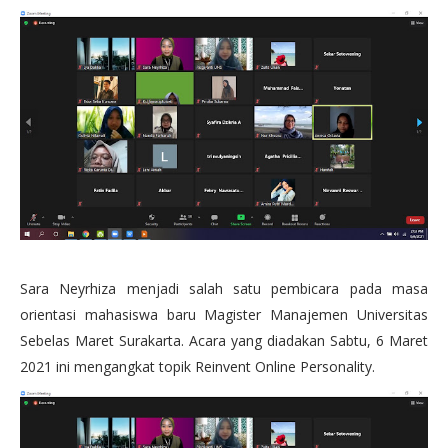
Sara Neyrhiza menjadi salah satu pembicara pada masa
orientasi mahasiswa baru Magister Manajemen Universitas
Sebelas Maret Surakarta. Acara yang diadakan Sabtu, 6 Maret
2021 ini mengangkat topik Reinvent Online Personality.