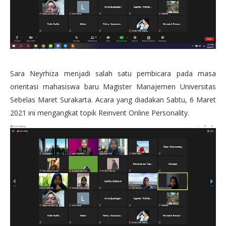
Sara Neyrhiza menjadi salah satu pembicara pada masa
orientasi mahasiswa baru Magister Manajemen Universitas
Sebelas Maret Surakarta. Acara yang diadakan Sabtu, 6 Maret
2021 ini mengangkat topik Reinvent Online Personality.