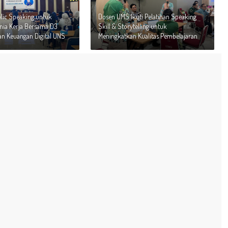
blic Speaking untuk
Dosen UMS Ikuti Pelatihan Speaking
nia Kerja Bersama D3
Skill & Storytelling untuk
n Keuangan Digital UNS
Meningkatkan Kualitas Pembelajaran