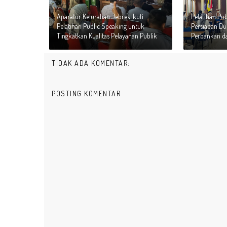
Aparatur Kelurahan Jebres Ikuti
Pelatihan Pu
Pelatihan Public Speaking untuk
Persiapan Du
Tingkatkan Kualitas Pelayanan Publik
Perbankan da
TIDAK ADA KOMENTAR:
POSTING KOMENTAR