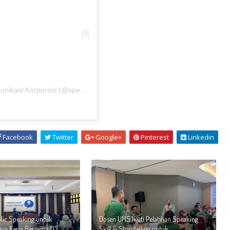
A post shared by Pelatihan Public Speaking dan Komunikasi Korporasi (@speakingid)
Facebook
Twitter
Google+
Pinterest
Linkedin
blic Speaking untuk
Dosen UMS Ikuti Pelatihan Speaking
nia Kerja Bersama D3
Skill & Storytelling untuk