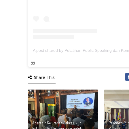
Share This:
Aparatur Kelurahan Jebres Ikuti
Pelatihan Pu
Pelatihan Public Speaking untuk
Persiapan Du