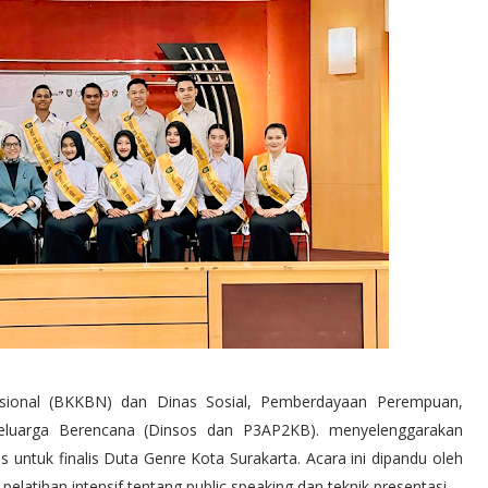
ional (BKKBN) dan Dinas Sosial, Pemberdayaan Perempuan,
eluarga Berencana (Dinsos dan P3AP2KB). menyelenggarakan
s untuk finalis Duta Genre Kota Surakarta. Acara ini dipandu oleh
elatihan intensif tentang public speaking dan teknik presentasi.