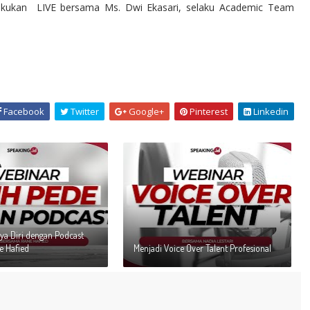
akukan LIVE bersama Ms. Dwi Ekasari, selaku Academic Team
Facebook
Twitter
Google+
Pinterest
Linkedin
ya Diri dengan Podcast
 Hafied
Menjadi Voice Over Talent Profesional